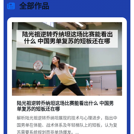
全部作品
陆光祖逆转乔纳坦这场比赛能看出什么 中国男
单复苏的短板还在哪
解析陆光祖逆转乔纳坦展现的技术与心理进步，指出中
国男单在体能、战术体系及年轻梯队上的短板，认为复
苏需要系统规划而非单场爆发。...