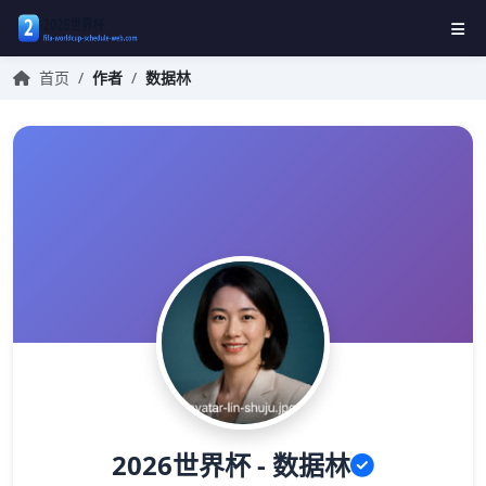
首页
/
作者
/
数据林
2026世界杯 - 数据林