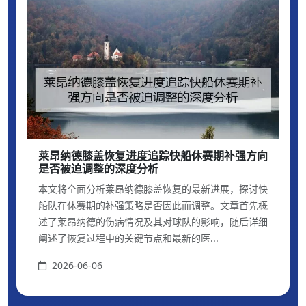
莱昂纳德膝盖恢复进度追踪快船休赛期补强方向
是否被迫调整的深度分析
本文将全面分析莱昂纳德膝盖恢复的最新进展，探讨快
船队在休赛期的补强策略是否因此而调整。文章首先概
述了莱昂纳德的伤病情况及其对球队的影响，随后详细
阐述了恢复过程中的关键节点和最新的医...
2026-06-06