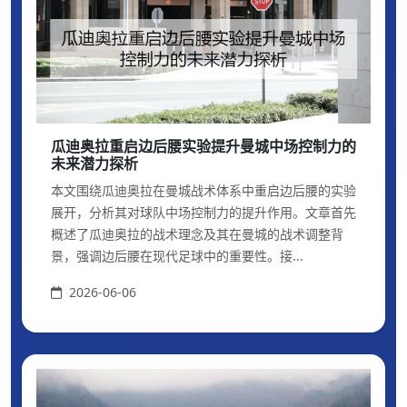
瓜迪奥拉重启边后腰实验提升曼城中场控制力的
未来潜力探析
本文围绕瓜迪奥拉在曼城战术体系中重启边后腰的实验
展开，分析其对球队中场控制力的提升作用。文章首先
概述了瓜迪奥拉的战术理念及其在曼城的战术调整背
景，强调边后腰在现代足球中的重要性。接...
2026-06-06